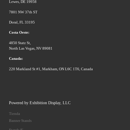
Lewes, DE 19958
7801 NW 37th ST
Doral, FL 33195
Costa Oeste:
4850 Statz St,
North Las Vegas, NV 89081
Canada:
220 Markland St #1, Markham, ON L6C 1T6, Canada
Powered by Exhibition Display, LLC
Tienda
Banner Stands
Stands 8′