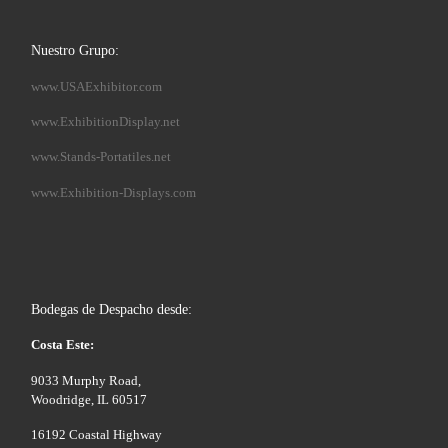
Nuestro Grupo:
www.USAExhibitor.com
www.ExhibitionDisplay.net
www.Stands-Portatiles.net
www.Exhibition-Displays.com
Bodegas de Despacho desde:
Costa Este:
9033 Murphy Road,
Woodridge, IL 60517
16192 Coastal Highway