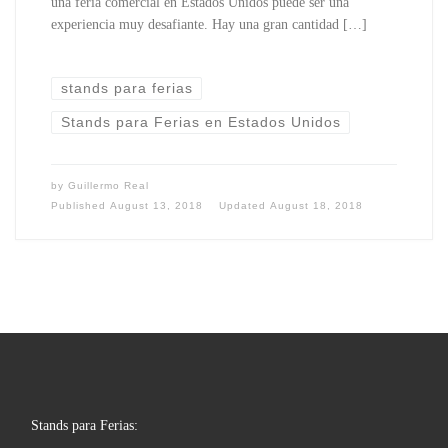
una feria comercial en Estados Unidos puede ser una
experiencia muy desafiante. Hay una gran cantidad […]
stands para ferias
Stands para Ferias en Estados Unidos
by
Guillermo Real
Published
August 13, 2018
Updated
August 18, 2018
Stands para Ferias: