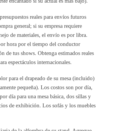
sté encantado si su actual es más bajo).
 presupuestos reales para envíos futuros
mpra general; si su empresa requiere
ejo de materiales, el envío es por libra.
por hora por el tiempo del conductor
ión de tus shows. Obtenga estimados reales
ara espectáculos internacionales.
color para el drapeado de su mesa (incluido)
vamente pequeña). Los costos son por día,
or día para una mesa básica, dos sillas y
cios de exhibición. Los sofás y los muebles
diaria de la alfombra de su stand. Agregue