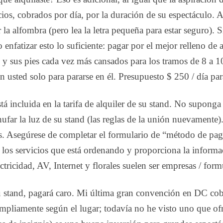
icios, cobrados por día, por la duración de su espectáculo. 
 la alfombra (pero lea la letra pequeña para estar seguro). 
enfatizar esto lo suficiente: pagar por el mejor relleno de
o y sus pies cada vez más cansados ​​para los tramos de 8 a 
n usted solo para pararse en él. Presupuesto $ 250 / día pa
á incluida en la tarifa de alquiler de su stand. No suponga
ufar la luz de su stand (las reglas de la unión nuevamente
os. Asegúrese de completar el formulario de “método de pag
 los servicios que está ordenando y proporciona la informac
tricidad, AV, Internet y florales suelen ser empresas / form
su stand, pagará caro. Mi última gran convención en DC cobr
 ampliamente según el lugar; todavía no he visto uno que of