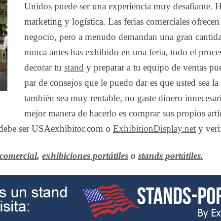
Unidos puede ser una experiencia muy desafiante. H
marketing y logística. Las ferias comerciales ofrece
negocio, pero a menudo demandan una gran cantida
nunca antes has exhibido en una feria, todo el proc
decorar tu
stand
y preparar a tu equipo de ventas pue
par de consejos que le puedo dar es que usted sea la p
también sea muy rentable, no gaste dinero innecesario
mejor manera de hacerlo es comprar sus propios artíc
a debe ser USAexhibitor.com o
ExhibitionDisplay.net
y veri
 comercial
,
exhibiciones portátiles
o
stands portátiles.