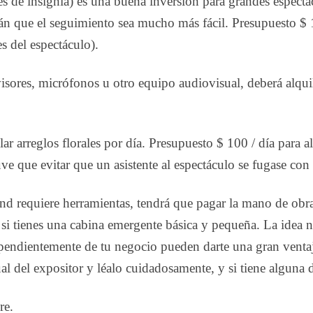
es de insignia) es una buena inversión para grandes espec
arán que el seguimiento sea mucho más fácil. Presupuesto $
es del espectáculo).
visores, micrófonos u otro equipo audiovisual, deberá alqui
lar arreglos florales por día. Presupuesto $ 100 / día para 
uve que evitar que un asistente al espectáculo se fugase con
and requiere herramientas, tendrá que pagar la mano de obra
 si tienes una cabina emergente básica y pequeña. La idea n
ependientemente de tu negocio pueden darte una gran ventaj
al del expositor y léalo cuidadosamente, y si tiene alguna
re.