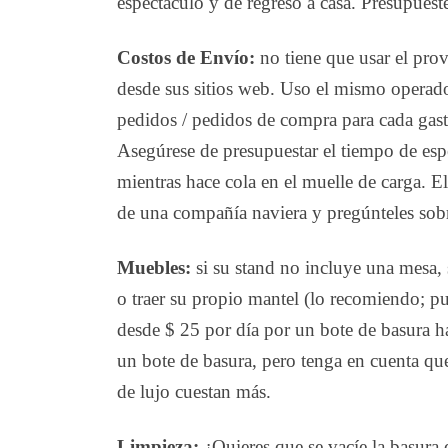
espectáculo y de regreso a casa. Presupuest
Costos de Envío:
no tiene que usar el prov
desde sus sitios web. Uso el mismo operado
pedidos / pedidos de compra para cada gasto,
Asegúrese de presupuestar el tiempo de espe
mientras hace cola en el muelle de carga. 
de una compañía naviera y pregúnteles sobre
Muebles:
si su stand no incluye una mesa, s
o traer su propio mantel (lo recomiendo; p
desde $ 25 por día por un bote de basura ha
un bote de basura, pero tenga en cuenta que
de lujo cuestan más.
Limpieza:
¿Quieres que se vacíe la basura q