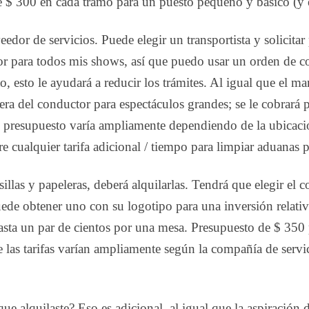
e $ 300 en cada tramo para un puesto pequeño y básico (y e
eedor de servicios. Puede elegir un transportista y solicitar
r para todos mis shows, así que puedo usar un orden de co
 esto le ayudará a reducir los trámites. Al igual que el man
ra del conductor para espectáculos grandes; se le cobrará 
El presupuesto varía ampliamente dependiendo de la ubicac
 cualquier tarifa adicional / tiempo para limpiar aduanas p
illas y papeleras, deberá alquilarlas. Tendrá que elegir el 
uede obtener uno con su logotipo para una inversión relati
sta un par de cientos por una mesa. Presupuesto de $ 350 p
 las tarifas varían ampliamente según la compañía de servi
ue alquilaste? Eso es adicional, al igual que la aspiración 