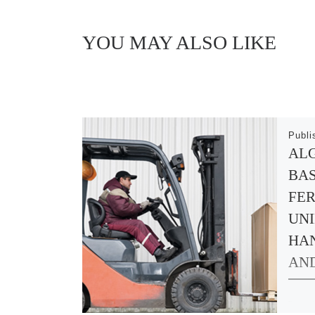
YOU MAY ALSO LIKE
Publ
AL
BAS
FER
UNI
HAN
AND
Lo pr