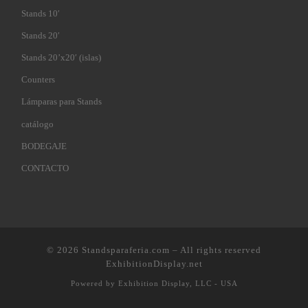
Stands 10′
Stands 20′
Stands 20’x20′ (islas)
Counters
Lámparas para Stands
catálogo
BODEGAJE
CONTACTO
© 2026
Standsparaferia.com
–
All rights reserved
ExhibitionDisplay.net
Powered by
Exhibition Display, LLC - USA