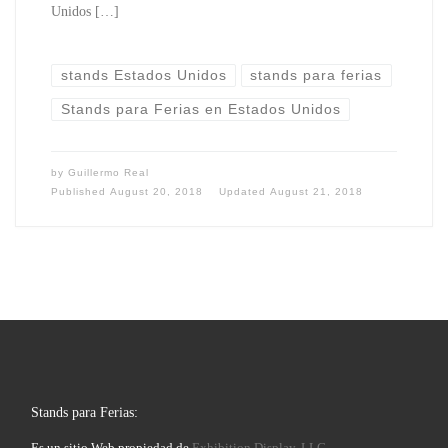
Unidos […]
stands Estados Unidos
stands para ferias
Stands para Ferias en Estados Unidos
by
Guillermo Real
Published
August 20, 2018
Updated
August 21, 2018
Stands para Ferias:
Es un sitio Web propiedad de
Exhibition Display, LLC