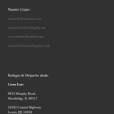
Nuestro Grupo:
www.USAExhibitor.com
www.ExhibitionDisplay.net
www.Stands-Portatiles.net
www.Exhibition-Displays.com
Bodegas de Despacho desde:
Costa Este:
9033 Murphy Road,
Woodridge, IL 60517
16192 Coastal Highway
Lewes, DE 19958