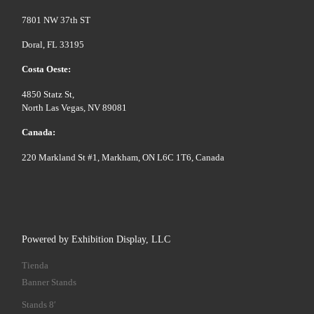
7801 NW 37th ST
Doral, FL 33195
Costa Oeste:
4850 Statz St,
North Las Vegas, NV 89081
Canada:
220 Markland St #1, Markham, ON L6C 1T6, Canada
Powered by Exhibition Display, LLC
Tienda
Banner Stands
Stands 8′